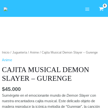
Ir
MAIN
al
MENU
contenido
Zo
Inicio
/
Juguetería
/
Anime
/ Cajita Musical Demon Slayer – Gurenge
Anime
CAJITA MUSICAL DEMON
SLAYER – GURENGE
$
45.000
Sumérgete en el emocionante mundo de
Demon Slayer
con
nuestra encantadora cajita musical. Este delicado objeto de
madera reproduce la icónica melodía de “Gurenge”, la canción