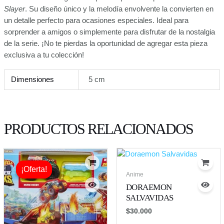
Slayer
. Su diseño único y la melodía envolvente la convierten en
un detalle perfecto para ocasiones especiales. Ideal para
sorprender a amigos o simplemente para disfrutar de la nostalgia
de la serie. ¡No te pierdas la oportunidad de agregar esta pieza
exclusiva a tu colección!
Dimensiones
5 cm
PRODUCTOS RELACIONADOS
Original
Current
price
price
¡Oferta!
¡Oferta!
was:
is:
Anime
$220.000.
$198.000.
DORAEMON
SALVAVIDAS
$
30.000