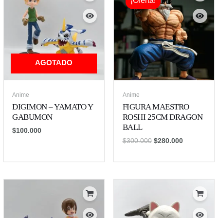
¡Oferta!
¡Oferta!
was:
is:
$300.000.
$280.000.
AGOTADO
Anime
Anime
DIGIMON – YAMATO Y
FIGURA MAESTRO
GABUMON
ROSHI 25CM DRAGON
BALL
$
100.000
$
300.000
$
280.000